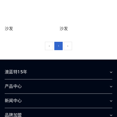
沙发
沙发
1
澳蓝特15年
产品中心
新闻中心
品牌加盟