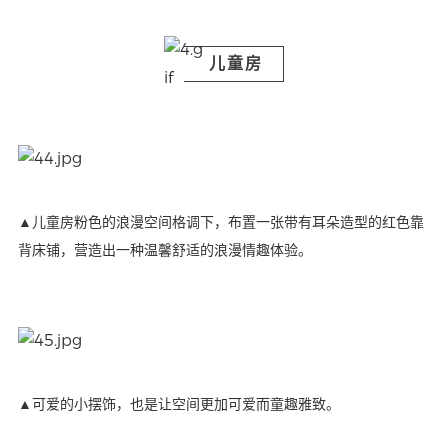
儿童房
▲儿童房粉色的浪漫空间格调下，布置一张带有耳朵造型的红色靠
背床铺，营造出一种温馨舒适的浪漫情趣体验。
▲可爱的小摆饰，也是让空间更加可爱而童趣雅致。