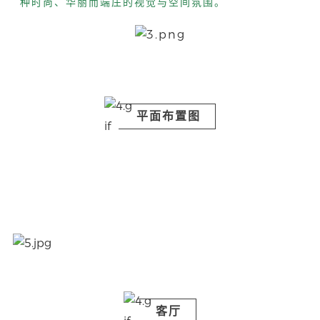
种时尚、华丽而端庄的视觉与空间氛围。
平面布置图
客厅