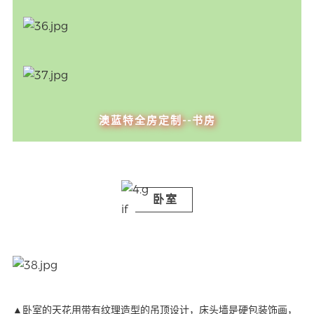
澳蓝特全房定制--书房
卧室
▲卧室的天花用带有纹理造型的吊顶设计，床头墙是硬包装饰画，