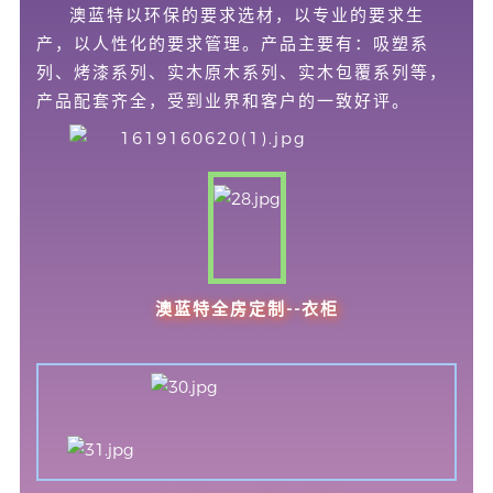
澳蓝特以环保的要求选材，以专业的要求生
产，以人性化的要求管理。产品主要有：吸塑系
列、烤漆系列、实木原木系列、实木包覆系列等，
产品配套齐全，受到业界和客户的一致好评。
澳蓝特全房定制--衣柜