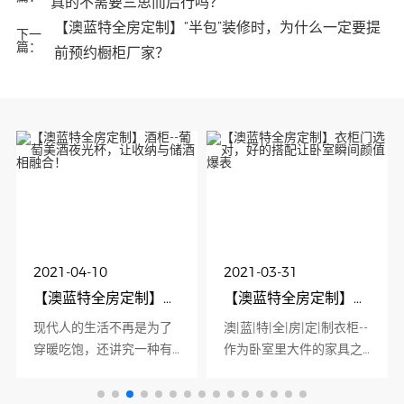
真的不需要三思而后行吗？
【澳蓝特全房定制】“半包”装修时，为什么一定要提
下一
篇：
前预约橱柜厂家？
2021-04-10
2021-03-31
【澳蓝特全房定制】酒柜--葡萄美酒夜光杯，让收纳与储酒相融合！
【澳蓝特全房定制】衣柜门选对，好的搭配让卧室瞬间颜值爆表
现代人的生活不再是为了
澳|蓝|特|全|房|定|制衣柜--
穿暖吃饱，还讲究一种有
作为卧室里大件的家具之
品质的生活。酒柜不仅能
一，是每家每户都必备的
体现主人的生活品质，也
一个收纳设计，它解决了