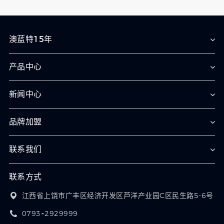
是提升个人形象的一种方
居住者的衣物存放问题，
式。 俗话···
避免了···
澳蓝特15年
产品中心
新闻中心
品牌加盟
联系我们
联系方式
江西省上饶市广丰区经济开发区芦洋产业园C区民生路5-6号
0793~2929999