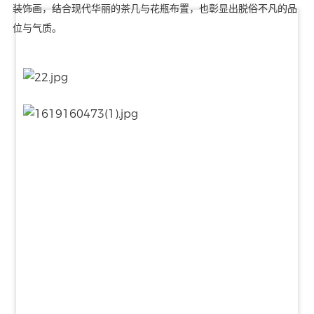
装饰画，结合现代华丽的茶几与花瓶布置，也彰显出脱俗不凡的品
位与气质。