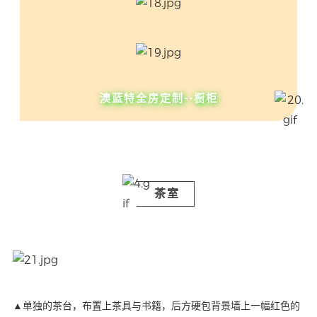
澳蓝特全房定制--橱柜
茶室
▲单独的茶台，布置上茶具与书籍，后方硬包背景墙上一幅红色的